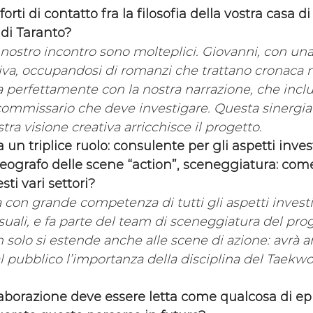
forti di contatto fra la filosofia della vostra casa d
 di Taranto?
l nostro incontro sono molteplici. Giovanni, con una 
iva, occupandosi di romanzi che trattano cronaca ne
ra perfettamente con la nostra narrazione, che inc
ommissario che deve investigare. Questa sinergia t
tra visione creativa arricchisce il progetto.
un triplice ruolo: consulente per gli aspetti invest
eografo delle scene “action”, sceneggiatura: come
ti vari settori?
con grande competenza di tutti gli aspetti investig
suali, e fa parte del team di sceneggiatura del proget
 solo si estende anche alle scene di azione: avrà 
 pubblico l’importanza della disciplina del Taekwon
aborazione deve essere letta come qualcosa di epi