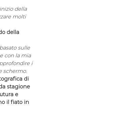
nizio della 
zare molti 
o della 
basato sulle 
te con la mia 
pprofondire i 
de schermo.
tografica di 
da stagione 
utura e 
 il fiato in 