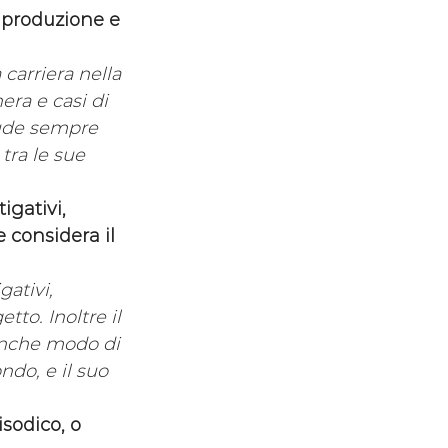
i produzione e 
carriera nella 
ra e casi di 
lude sempre 
ra le sue 
igativi, 
 considera il 
ativi, 
to. Inoltre il 
anche modo di 
do, e il suo 
sodico, o 