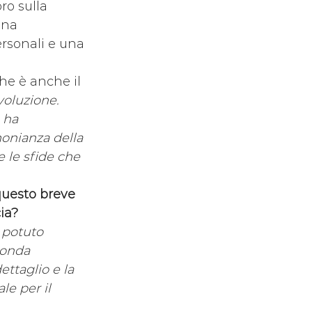
ro sulla 
Una 
rsonali e una 
che è anche il 
oluzione. 
 ha 
onianza della 
 le sfide che 
questo breve 
ia?
 potuto 
conda 
ttaglio e la 
e per il 