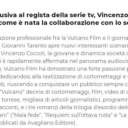
usiva al regista della serie tv, Vincenzo
ome è nata la collaborazione con lo sc
zione professionale fra la Vulcano Film e il giornal
o Giovanni Taranto apre nuovi interessanti scenari
Vincenzo Coccoli, la giovane e dinamica società 
i è rapidamente affermata nel panorama audiovisiv
o, Vulcano Film ha dimostrato una forte passione p
 dedicandosi alla realizzazione di cortometraggi e
web, riuscendo a conquistare un pubblico sempre c
 “Vulcano” decine di cortometraggi, film, video di o
torrese, migliaia di articoli giornalistici, programm
racconti, e i tre romanzi della trilogia d’esordio del
ni” (“Mala fede”, “Requiem sull’ottava nota” e “L
bblicati da Avagliano Editore).