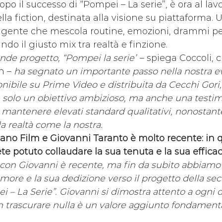
po il successo di “Pompei – La serie”, è ora al lavo
la fiction, destinata alla visione su piattaforma. 
lgente che mescola routine, emozioni, drammi pe
ndo il giusto mix tra realtà e finzione.
ande progetto, “Pompei la serie”
 – spiega Coccoli, 
n – 
ha segnato un importante passo nella nostra ev
nibile su Prime Video e distribuita da Cecchi Gori,
 solo un obiettivo ambizioso, ma anche una testim
 mantenere elevati standard qualitativi, nonostante
a realtà come la nostra.
ulcano Film e Giovanni Taranto è molto recente: in 
te potuto collaudare la sua tenuta e la sua efficac
 con Giovanni è recente, ma fin da subito abbiamo
amore e la sua dedizione verso il progetto della se
 – La Serie”. Giovanni si dimostra attento a ogni de
n trascurare nulla è un valore aggiunto fondamental