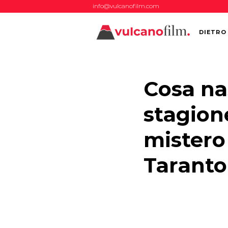
info@vulcanofilm.com
DIETRO
Cosa na
stagion
mistero
Taranto