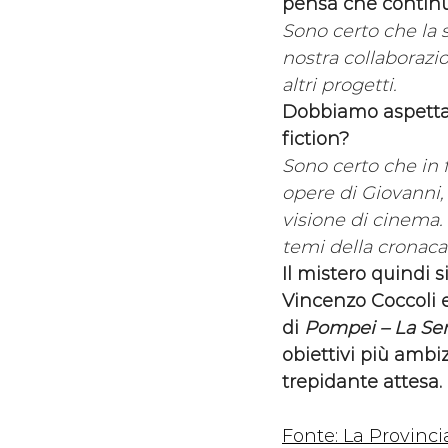
pensa che continu
Sono certo che la s
nostra collaborazi
altri progetti.
Dobbiamo aspettar
fiction?
Sono certo che in 
opere di Giovanni, 
visione di cinema. 
temi della cronaca
Il mistero quindi s
Vincenzo Coccoli 
di 
Pompei – La Ser
obiettivi più ambiz
trepidante attesa.
Fonte: 
La Provinci