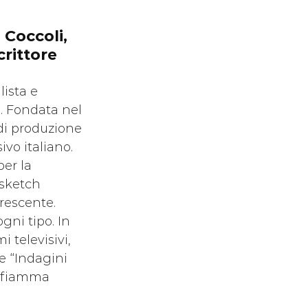
 Coccoli, 
rittore 
ista e 
. Fondata nel 
di produzione 
o italiano. 
er la 
 sketch 
rescente. 
gni tipo. In 
i televisivi, 
le “Indagini 
a fiamma 