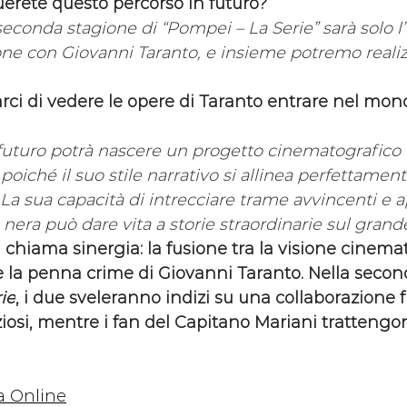
erete questo percorso in futuro?
econda stagione di “Pompei – La Serie” sarà solo l’i
one con Giovanni Taranto, e insieme potremo realiz
ci di vedere le opere di Taranto entrare nel mond
futuro potrà nascere un progetto cinematografico 
poiché il suo stile narrativo si allinea perfettamen
La sua capacità di intrecciare trame avvincenti e a
 nera può dare vita a storie straordinarie sul gran
i chiama sinergia: la fusione tra la visione cinema
e la penna crime di Giovanni Taranto. Nella secon
ie
, i due sveleranno indizi su una collaborazione f
iosi, mentre i fan del Capitano Mariani trattengono
a Online