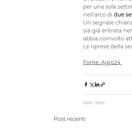
per una sola setti
nell’arco di 
due se
Un segnale chiaro 
sia già entrata ne
abbia coinvolto atto
Le riprese della s
Fonte: 
Agro24 
Post recenti