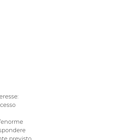
eresse: 
ccesso 
l’enorme 
rispondere 
nte previsto 