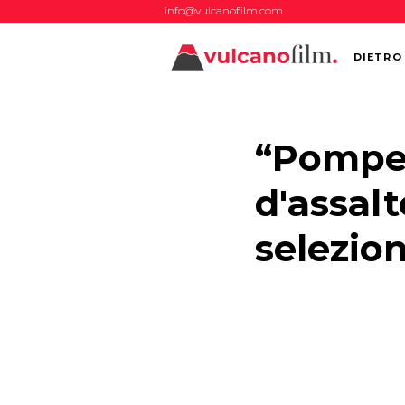
info@vulcanofilm.com
DIETRO
“Pompei 
d'assalt
selezio