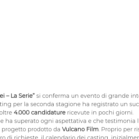
i – La Serie”
 si conferma un evento di grande int
ting per la seconda stagione ha registrato un su
oltre 
4.000 candidature
 ricevute in pochi giorni.
 ha superato ogni aspettativa e che testimonia 
l progetto prodotto da 
Vulcano Film
. Proprio per 
o di richieste, il calendario dei casting, inizialme