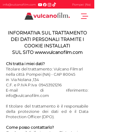
info@vulcanofilm.com
Pompei (Na)
​INFORMATIVA SUL TRATTAMENTO
DEI DATI PERSONALI TRAMITE I
COOKIE INSTALLATI
SUL SITO
www.vulcanofilm.com
Chi tratta i miei dati?
Titolare del trattamento: Vulcano Film srl
nella città Pompei (NA) - CAP 80045
in Via Nolana ,134
C.F. e P.IVA P.Iva
09453921216
E-mail di riferimento:
info@vulcanofilm.com
Il titolare del trattamento è il responsabile
della protezione dei dati ed è il Data
Protection Officer (DPO).
Come posso contattarlo?