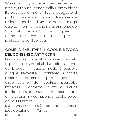
Wix.com Ltd., società che ha sede in
Israele, ritenuta idonea dalla Commissione
Europea ad offrire un livello adeguato di
protezione delle Informazioni Personali dei
residenti negli Stati Membri dell'UE. In ogni
caso La informiamo che il trasferimento dei
Suoi dati fuori dall’Unione Europea può
comportare eventuali rischi per la
protezione dei Suoi dati.
COME DISABILITARE I COOKIE_REVOCA
DEL CONSENSO ART. 7 GDPR
I cookie sono collegati al browser utilizzato
e possono essere disabilitati direttamente
dal browser, in questo modo è possibile
dunque revocare il consenso. Occorre
tenere presente, però, che la
disabilitazione dei cookies potrebbe
impedire il corretto utilizzo di alcune
funzioni del sito stesso. La procedura esatta
è indicata al link corrispondente al browser
da Lei utilizzato:
IOS SAFARI:
https://support.apple.com/it-
it/guide/safari/sfri11471/mac
MOZILLA FIREFOX: